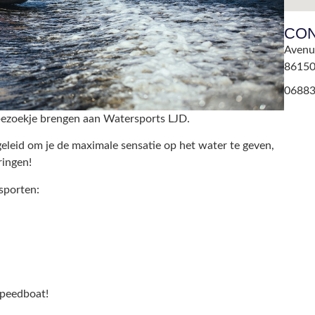
CO
Avenu
8615
0688
 bezoekje brengen aan Watersports LJD.
geleid om je de maximale sensatie op het water te geven,
ringen!
sporten:
speedboat!